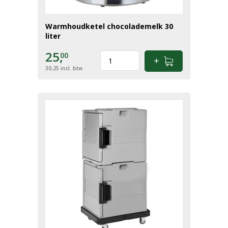
Warmhoudketel chocolademelk 30
liter
25,
00
30,25
incl. btw