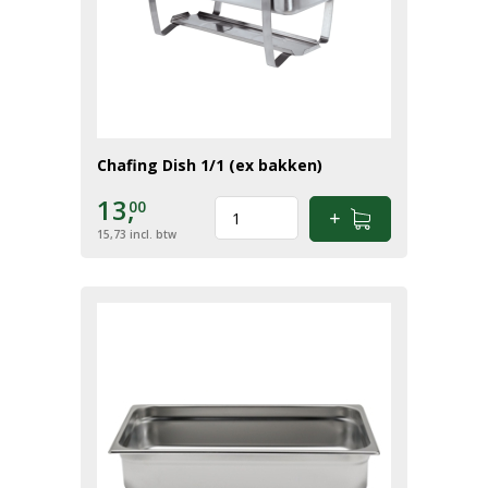
Chafing Dish 1/1 (ex bakken)
13,
00
15,73
incl. btw