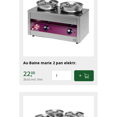
Au Baine marie 2 pan elektr.
22,
00
26,62
incl. btw