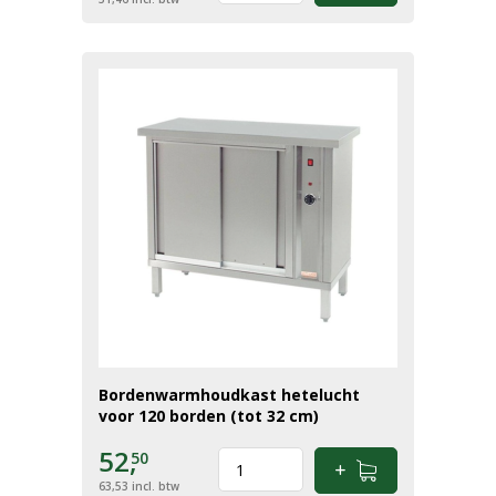
Bordenwarmhoudkast hetelucht
voor 120 borden (tot 32 cm)
52,
50
63,53
incl. btw