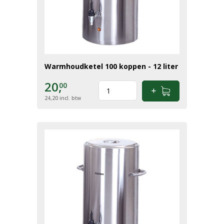
Warmhoudketel 100 koppen - 12 liter
20,
00
24,20
incl. btw