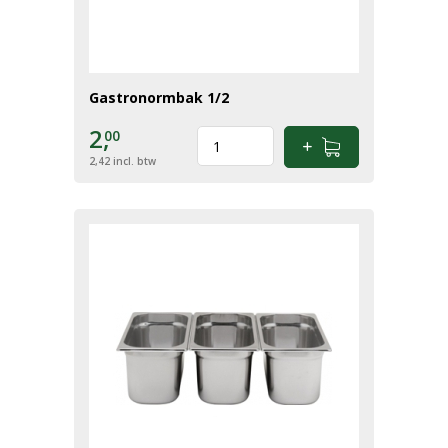
Gastronormbak 1/2
2,
00
2,42
incl. btw