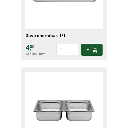
Gastronormbak 1/1
4,
00
4,84
incl. btw