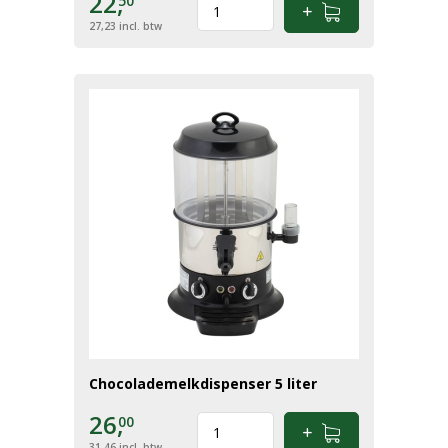
22,
50
27,23
incl. btw
Chocolademelkdispenser 5 liter
26,
00
31,46
incl. btw