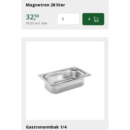
Magnetron 28 liter
32,
50
39,33
incl. btw
Gastronormbak 1/4