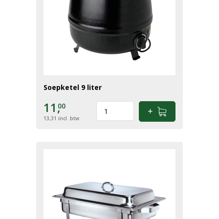
Soepketel 9 liter
11,
00
13,31
incl. btw