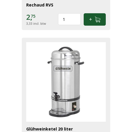
Rechaud RVS
2,
75
3,33
incl. btw
Glühweinketel 20 liter