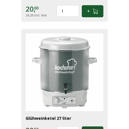
20,
00
24,20
incl. btw
Glühweinketel 27 liter