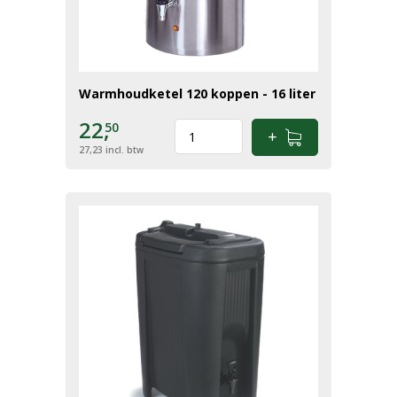
Warmhoudketel 120 koppen - 16 liter
22,
50
27,23
incl. btw