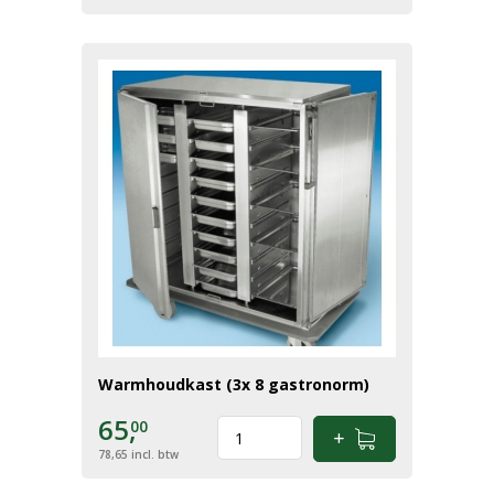
Warmhoudkast (3x 8 gastronorm)
65,
00
78,65
incl. btw