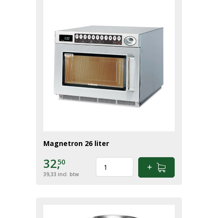
Magnetron 26 liter
32,
50
39,33
incl. btw