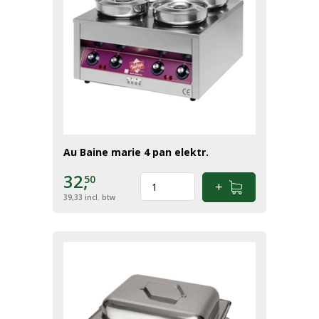
Au Baine marie 4 pan elektr.
32,
50
39,33
incl. btw