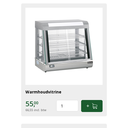
Warmhoudvitrine
55,
00
66,55
incl. btw