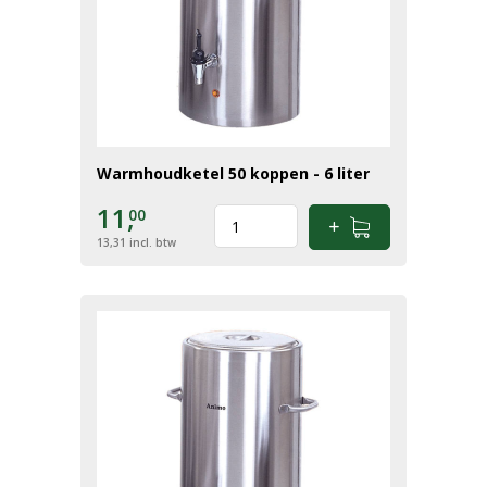
Warmhoudketel 50 koppen - 6 liter
11,
00
13,31
incl. btw