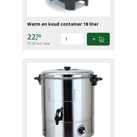
Warm en koud container 18 liter
22,
50
27,23
incl. btw