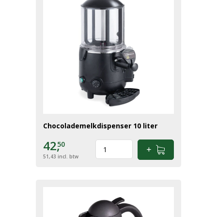
Chocolademelkdispenser 10 liter
42,
50
51,43
incl. btw