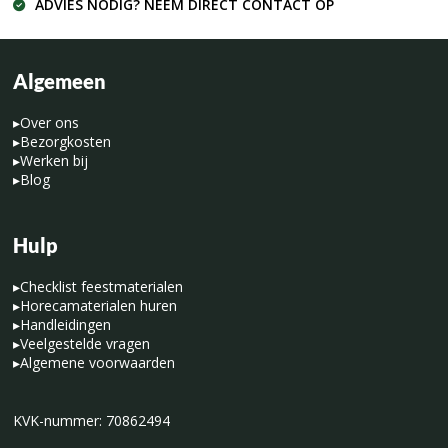
ADVIES NODIG? NEEM DIRECT CONTACT OP
Algemeen
▸
Over ons
▸
Bezorgkosten
▸
Werken bij
▸
Blog
Hulp
▸
Checklist feestmaterialen
▸
Horecamaterialen huren
▸
Handleidingen
▸
Veelgestelde vragen
▸
Algemene voorwaarden
KVK-nummer: 70862494