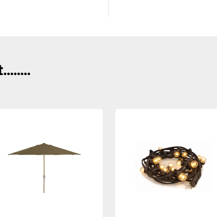
......