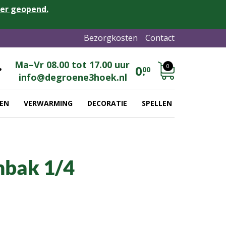
eer geopend.
Bezorgkosten
Contact
Ma–Vr 08.00 tot 17.00 uur
0
0.
00
info@degroene3hoek.nl
EN
VERWARMING
DECORATIE
SPELLEN
mbak 1/4