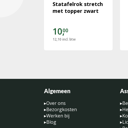
t bord
Statafelrok stretch
dkleur Ø
met topper zwart
10,
00
12,10
incl. btw
Algemeen
As
▸
Over ons
▸
Be
▸
Bezorgkosten
▸
He
▸
Werken bij
▸
Ko
▸
Blog
▸
Li