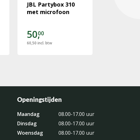
JBL Partybox 310
Koelkast 3
met microfoon
50,
50,
00
00
60,50
incl. btw
60,50
incl. btw
Openingstijden
Maandag
08.00-17.00 uur
Dinsdag
08.00-17.00 uur
Woensdag
08.00-17.00 uur