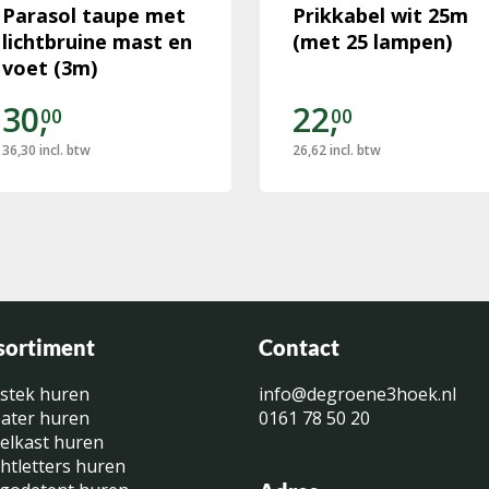
Parasol taupe met
Prikkabel wit 25m
lichtbruine mast en
(met 25 lampen)
voet (3m)
30,
22,
00
00
36,30
incl. btw
26,62
incl. btw
sortiment
Contact
stek huren
info@degroene3hoek.nl
ater huren
0161 78 50 20
elkast huren
chtletters huren