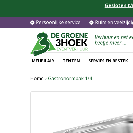
Gesloten t/
Persoonlijke service
Ruim en veelzijd
Verhuur en net e
beetje meer …
MEUBILAIR
TENTEN
SERVIES EN BESTEK
Home
Gastronormbak 1/4