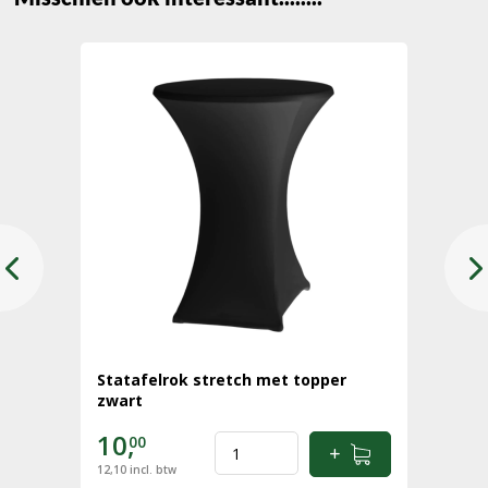
Statafelrok stretch met topper
zwart
10,
00
12,10
incl. btw