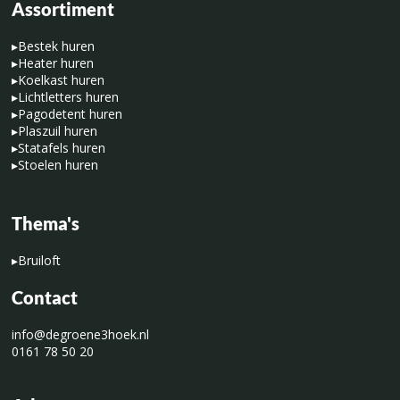
Assortiment
▸
Bestek huren
▸
Heater huren
▸
Koelkast huren
▸
Lichtletters huren
▸
Pagodetent huren
▸
Plaszuil huren
▸
Statafels huren
▸
Stoelen huren
Thema's
▸
Bruiloft
Contact
info@degroene3hoek.nl
0161 78 50 20