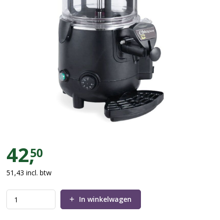
Chocolademelkdispenser 10 lite
42,
50
51,43
incl. btw
In winkelwagen