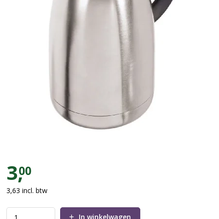
Isoleerkan thee 1,5 liter
3,
00
3,63
incl. btw
In winkelwagen