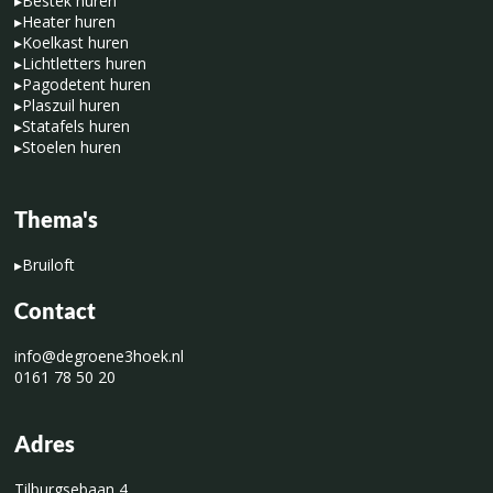
▸
Bestek huren
▸
Heater huren
▸
Koelkast huren
▸
Lichtletters huren
▸
Pagodetent huren
▸
Plaszuil huren
▸
Statafels huren
▸
Stoelen huren
Thema's
▸
Bruiloft
Contact
info@degroene3hoek.nl
0161 78 50 20
Adres
Tilburgsebaan 4