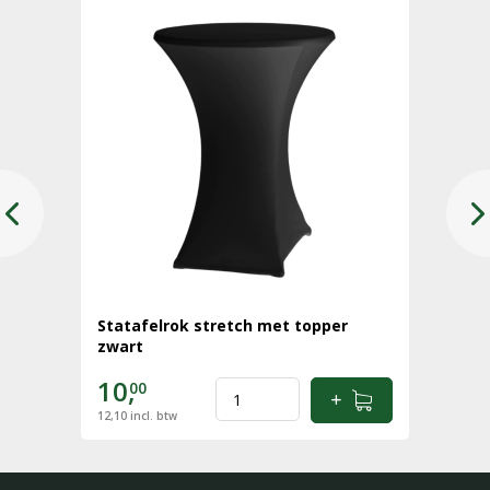
Statafelrok stretch met topper
zwart
10,
00
12,10
incl. btw