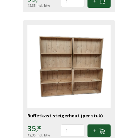
42,35
incl. btw
Buffetkast steigerhout (per stuk)
35,
00
42,35
incl. btw