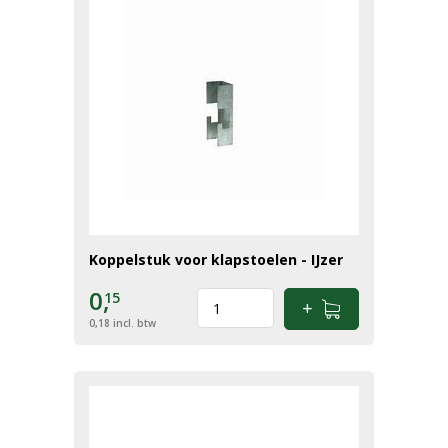
Koppelstuk voor klapstoelen - IJzer
0,
15
0,18
incl. btw