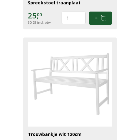
Spreekstoel traanplaat
25,
00
30,25
incl. btw
Trouwbankje wit 120cm