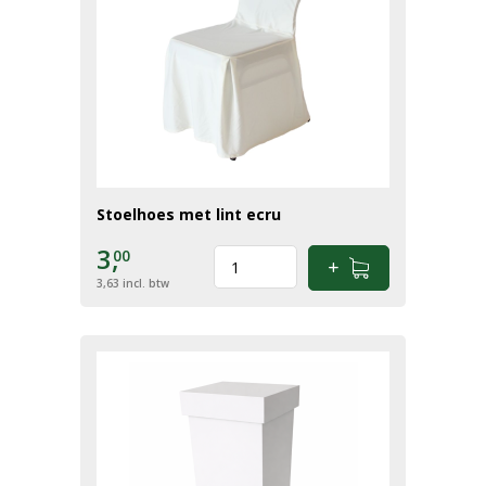
Stoelhoes met lint ecru
3,
00
3,63
incl. btw