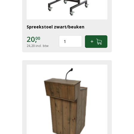
Spreekstoel zwart/beuken
20,
00
24,20
incl. btw