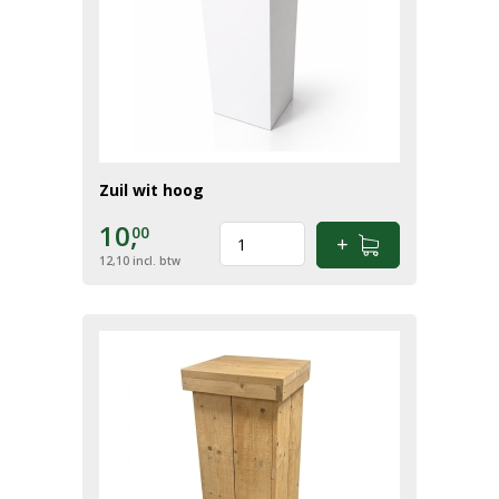
Zuil wit hoog
10,
00
12,10
incl. btw