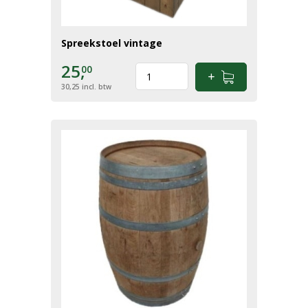
Spreekstoel vintage
25,
00
30,25
incl. btw