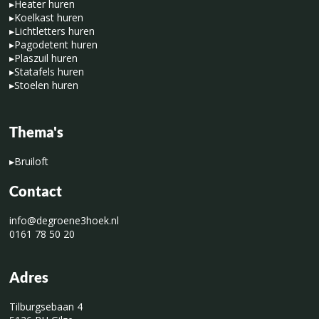
▸
Heater huren
▸
Koelkast huren
▸
Lichtletters huren
▸
Pagodetent huren
▸
Plaszuil huren
▸
Statafels huren
▸
Stoelen huren
Thema's
▸
Bruiloft
Contact
info@degroene3hoek.nl
0161 78 50 20
Adres
Tilburgsebaan 4