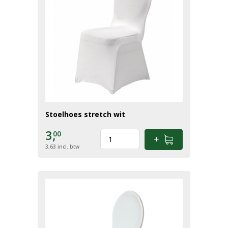
Stoelhoes stretch wit
3,
00
3,63
incl. btw