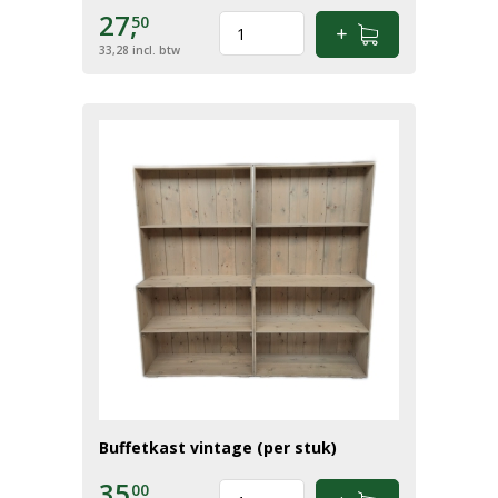
27,
50
33,28
incl. btw
Buffetkast vintage (per stuk)
35,
00