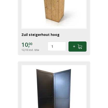
Zuil steigerhout hoog
10,
00
12,10
incl. btw