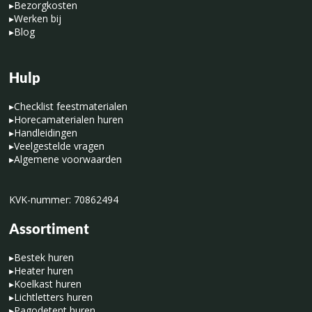
▸
Bezorgkosten
▸
Werken bij
▸
Blog
Hulp
▸
Checklist feestmaterialen
▸
Horecamaterialen huren
▸
Handleidingen
▸
Veelgestelde vragen
▸
Algemene voorwaarden
KVK-nummer: 70862494
Assortiment
▸
Bestek huren
▸
Heater huren
▸
Koelkast huren
▸
Lichtletters huren
▸
Pagodetent huren