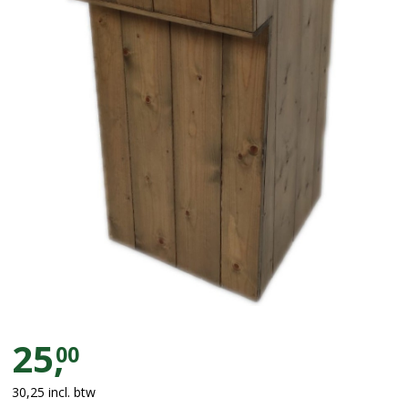
Spreekstoel vintage
25,
00
30,25
incl. btw