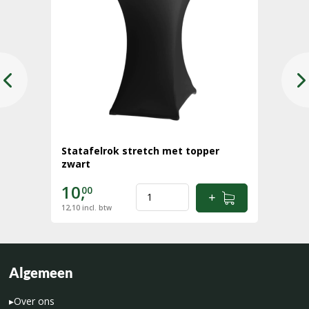
Statafelrok stretch met topper
zwart
10,
00
12,10
incl. btw
Algemeen
▸
Over ons