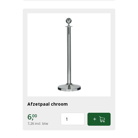
Afzetpaal chroom
6,
00
7,26
incl. btw