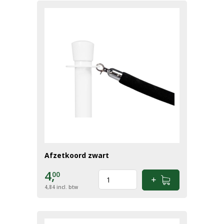
Afzetkoord zwart
4,
00
4,84
incl. btw