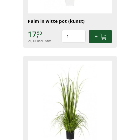
Palm in witte pot (kunst)
17,
50
21,18
incl. btw