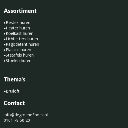
Assortiment
▸
Bestek huren
▸
Heater huren
▸
Koelkast huren
▸
Lichtletters huren
▸
Pagodetent huren
▸
Plaszuil huren
▸
Statafels huren
▸
Stoelen huren
Thema's
▸
Bruiloft
Contact
info@degroene3hoek.nl
0161 78 50 20