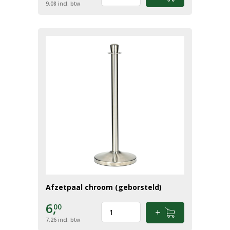
9,08
incl. btw
Afzetpaal chroom (geborsteld)
6,
00
7,26
incl. btw