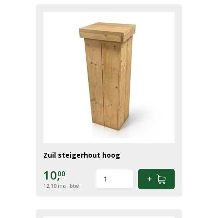
Zuil steigerhout hoog
10,
00
12,10
incl. btw