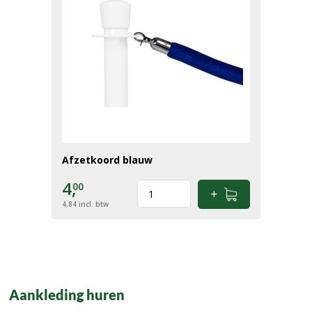
Afzetkoord blauw
4,
00
4,84
incl. btw
Aankleding huren