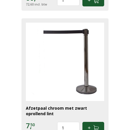
72,60
incl. btw
Afzetpaal chroom met zwart
oprollend lint
7,
50