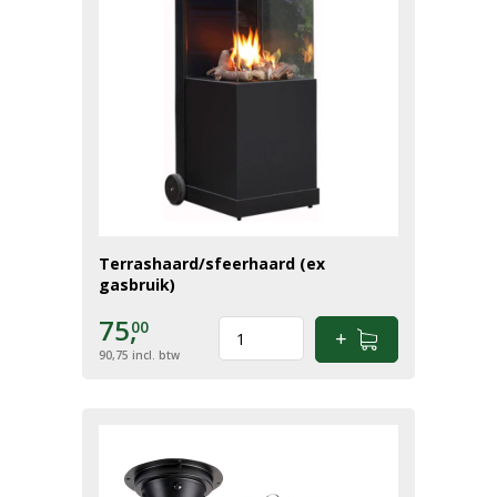
Terrashaard/sfeerhaard (ex
gasbruik)
75,
00
90,75
incl. btw