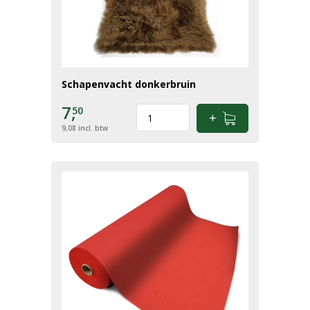
Schapenvacht donkerbruin
7,
50
9,08
incl. btw