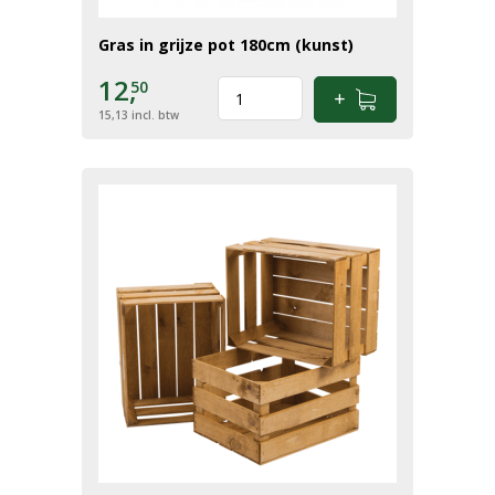
Gras in grijze pot 180cm (kunst)
12,
50
15,13
incl. btw