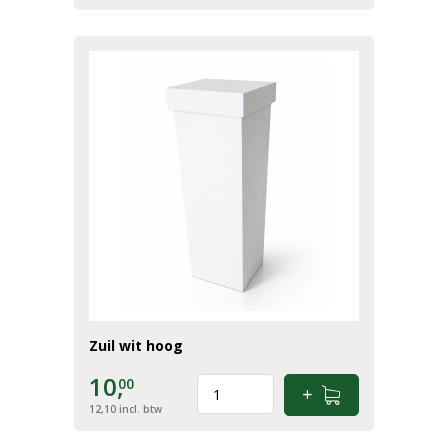
Zuil wit hoog
10,
00
12,10
incl. btw