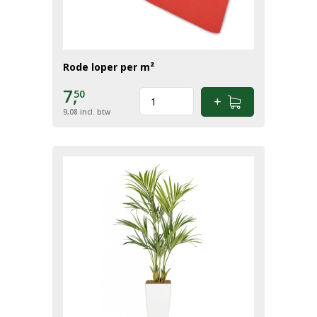
Rode loper per m²
7,
50
9,08
incl. btw