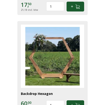
17,
50
21,18
incl. btw
Backdrop Hexagon
60,
00