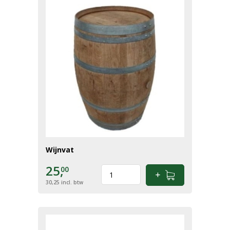
Wijnvat
25,
00
30,25
incl. btw