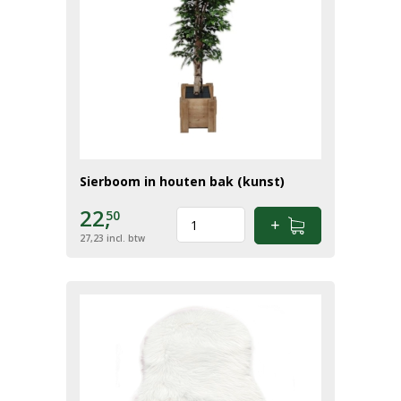
Sierboom in houten bak (kunst)
22,
50
27,23
incl. btw