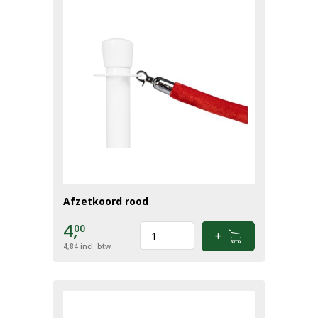
Afzetkoord rood
4,
00
4,84
incl. btw