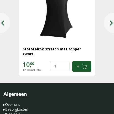
Statafelrok stretch met topper
zwart
10,
00
12,10
incl. btw
Algemeen
▸
Over ons
▸
Bezorgkosten