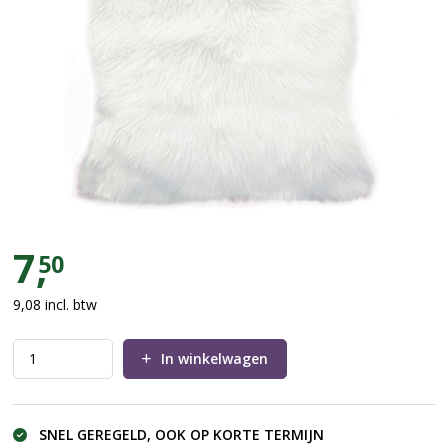
Schapenvacht wit
7,
50
9,08
incl. btw
In winkelwagen
SNEL GEREGELD, OOK OP KORTE TERMIJN