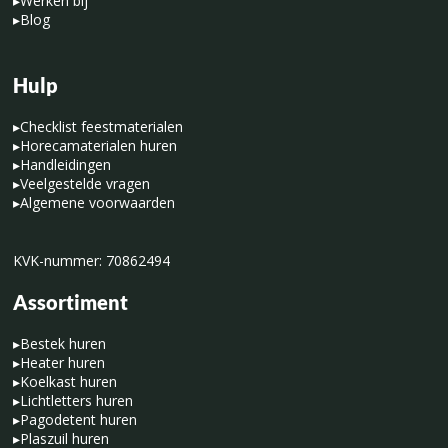
▸
Werken bij
▸
Blog
Hulp
▸
Checklist feestmaterialen
▸
Horecamaterialen huren
▸
Handleidingen
▸
Veelgestelde vragen
▸
Algemene voorwaarden
KVK-nummer: 70862494
Assortiment
▸
Bestek huren
▸
Heater huren
▸
Koelkast huren
▸
Lichtletters huren
▸
Pagodetent huren
▸
Plaszuil huren