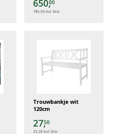
650,
00
786,50
incl. btw
Trouwbankje wit
120cm
27,
50
33,28
incl. btw