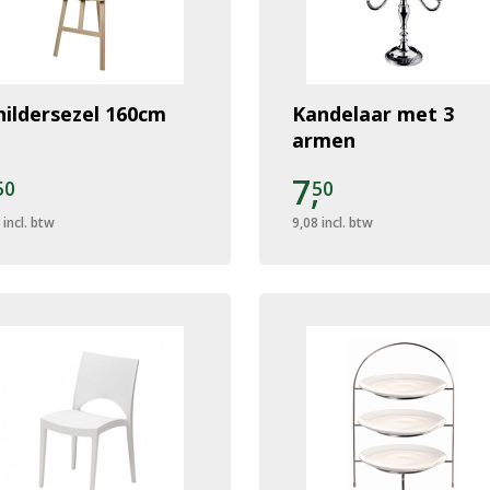
hildersezel 160cm
Kandelaar met 3
armen
,
7,
50
50
incl. btw
9,08
incl. btw