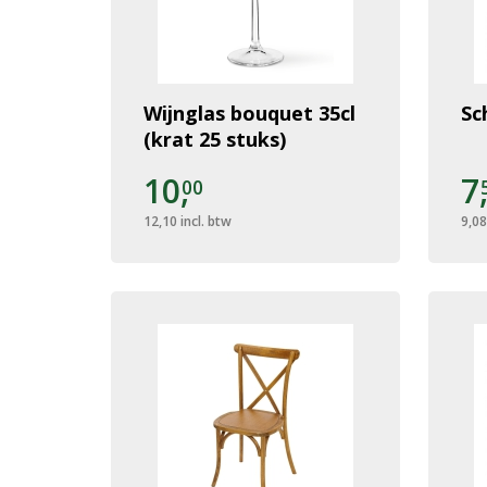
Wijnglas bouquet 35cl
Sc
(krat 25 stuks)
10,
7
00
12,10
incl. btw
9,08