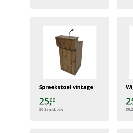
Spreekstoel vintage
Wi
25,
2
00
30,25
incl. btw
30,