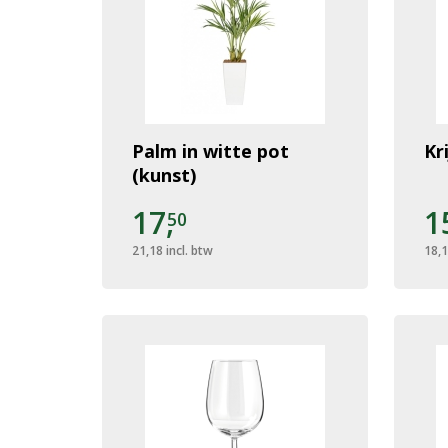
Palm in witte pot
Kr
(kunst)
17,
1
50
21,18
incl. btw
18,