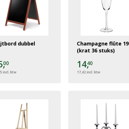
ijtbord dubbel
Champagne flûte 19
(krat 36 stuks)
5,
14,
00
40
15
incl. btw
17,42
incl. btw