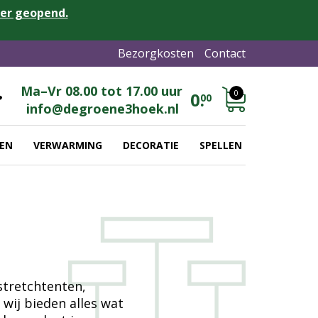
eer geopend.
Bezorgkosten
Contact
Ma–Vr 08.00 tot 17.00 uur
0
0.
00
info@degroene3hoek.nl
EN
VERWARMING
DECORATIE
SPELLEN
stretchtenten,
wij bieden alles wat