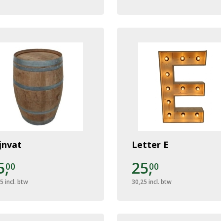
jnvat
Letter E
5,
25,
00
00
25
incl. btw
30,25
incl. btw