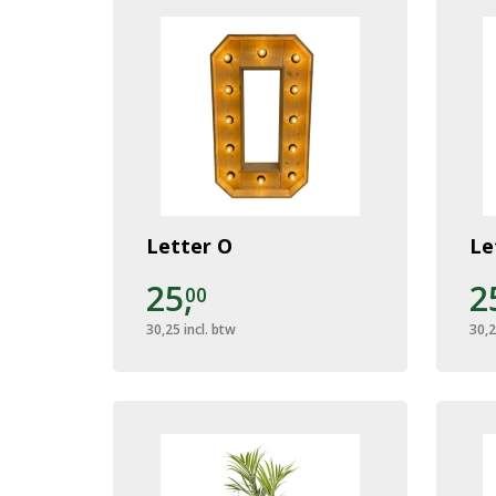
Letter O
Le
25,
2
00
30,25
incl. btw
30,