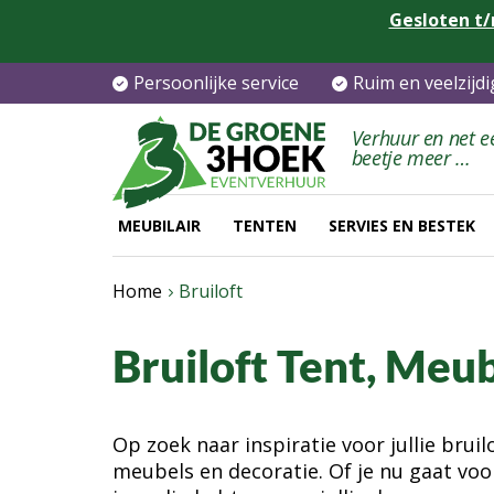
Gesloten t/
Persoonlijke service
Ruim en veelzijd
Verhuur en net e
beetje meer …
MEUBILAIR
TENTEN
SERVIES EN BESTEK
Home
Bruiloft
Bruiloft Tent, Meu
Op zoek naar inspiratie voor jullie bru
meubels en decoratie. Of je nu gaat voo