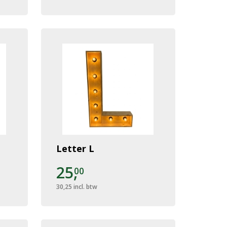
Letter L
25,
00
30,25
incl. btw