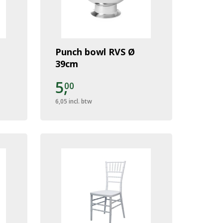
Punch bowl RVS Ø
39cm
5,
00
6,05
incl. btw