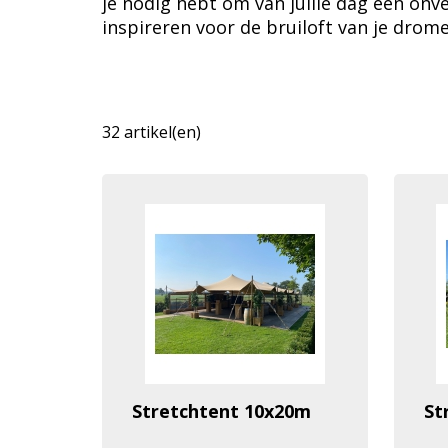
je nodig hebt om van jullie dag een onv
inspireren voor de bruiloft van je drome
32 artikel(en)
Stretchtent 10x20m
St