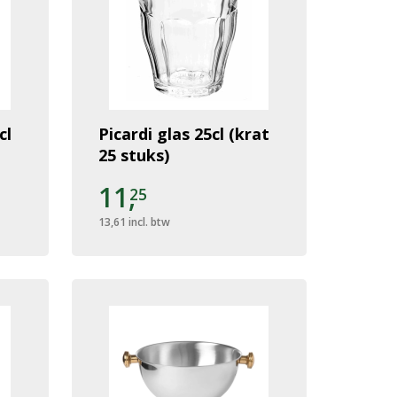
cl
Picardi glas 25cl (krat
25 stuks)
11,
25
13,61
incl. btw