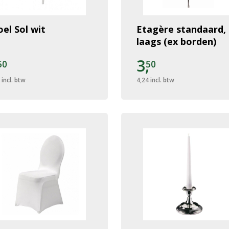
oel Sol wit
Etagère standaard, 
laags (ex borden)
,
3,
50
50
incl. btw
4,24
incl. btw