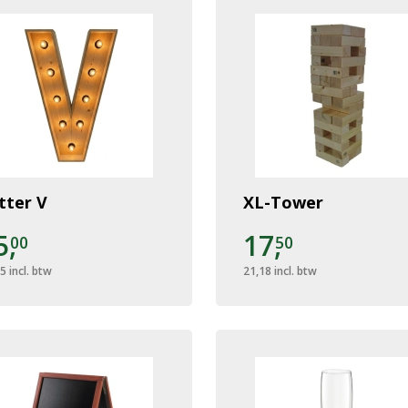
tter V
XL-Tower
5,
17,
00
50
25
incl. btw
21,18
incl. btw