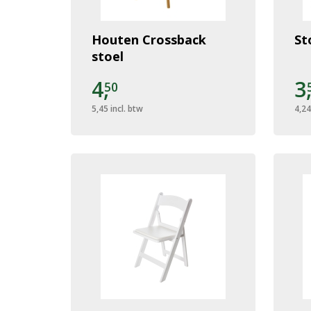
Houten Crossback
St
stoel
4,
3
50
5,45
incl. btw
4,24