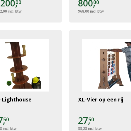
.200,
800,
00
00
2,00
incl. btw
968,00
incl. btw
-Lighthouse
XL-Vier op een rij
7,
27,
50
50
28
incl. btw
33,28
incl. btw