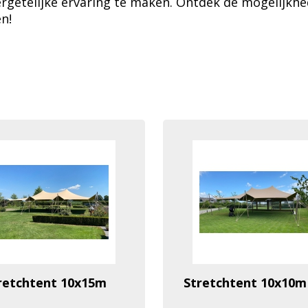
ergetelijke ervaring te maken. Ontdek de mogelijkhe
n!
retchtent 10x15m
Stretchtent 10x10m