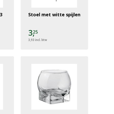
3
Stoel met witte spijlen
3,
25
3,93
incl. btw