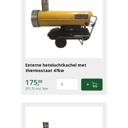
Externe heteluchtkachel met
thermostaat 47kw
175,
00
211,75
incl. btw