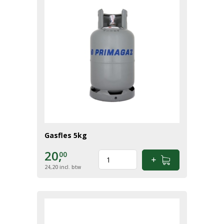
Gasfles 5kg
20,
00
24,20
incl. btw