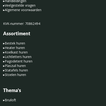
▸
Handleidingen
▸
Veelgestelde vragen
▸
Algemene voorwaarden
KVK-nummer: 70862494
Assortiment
▸
Bestek huren
▸
Heater huren
▸
Koelkast huren
▸
Lichtletters huren
▸
Pagodetent huren
▸
Plaszuil huren
▸
Statafels huren
▸
Stoelen huren
Thema's
▸
Bruiloft