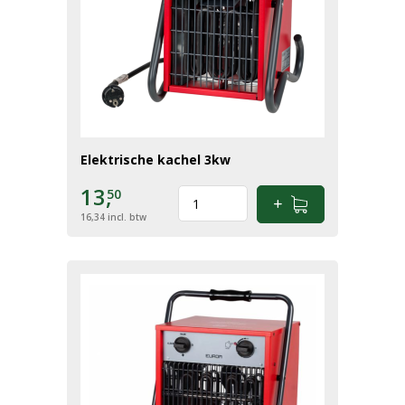
Elektrische kachel 3kw
13,
50
16,34
incl. btw