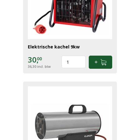
Elektrische kachel 9kw
30,
00
36,30
incl. btw