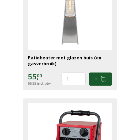
Patioheater met glazen buis (ex
gasverbruik)
55,
00
66,55
incl. btw