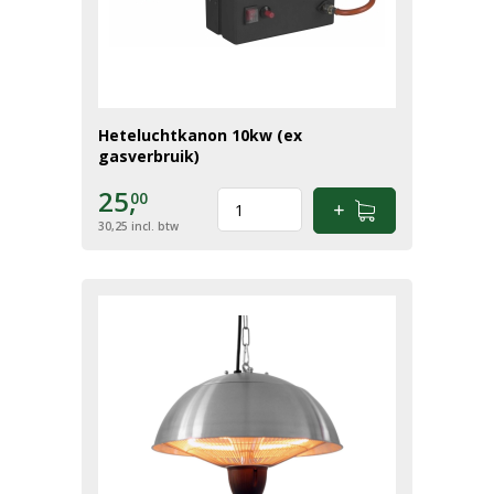
Heteluchtkanon 10kw (ex
gasverbruik)
25,
00
30,25
incl. btw