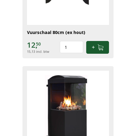
Vuurschaal 80cm (ex hout)
12,
50
15,13
incl. btw