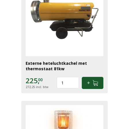
Externe heteluchtkachel met
thermostaat 81kw
225,
00
272,25
incl. btw