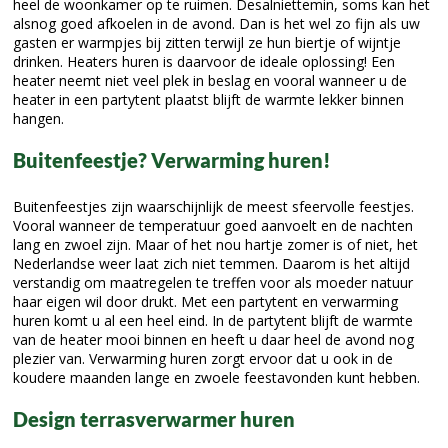
heel de woonkamer op te ruimen. Desalniettemin, soms kan het
alsnog goed afkoelen in de avond. Dan is het wel zo fijn als uw
gasten er warmpjes bij zitten terwijl ze hun biertje of wijntje
drinken. Heaters huren is daarvoor de ideale oplossing! Een
heater neemt niet veel plek in beslag en vooral wanneer u de
heater in een partytent plaatst blijft de warmte lekker binnen
hangen.
Buitenfeestje? Verwarming huren!
Buitenfeestjes zijn waarschijnlijk de meest sfeervolle feestjes.
Vooral wanneer de temperatuur goed aanvoelt en de nachten
lang en zwoel zijn. Maar of het nou hartje zomer is of niet, het
Nederlandse weer laat zich niet temmen. Daarom is het altijd
verstandig om maatregelen te treffen voor als moeder natuur
haar eigen wil door drukt. Met een partytent en verwarming
huren komt u al een heel eind. In de partytent blijft de warmte
van de heater mooi binnen en heeft u daar heel de avond nog
plezier van. Verwarming huren zorgt ervoor dat u ook in de
koudere maanden lange en zwoele feestavonden kunt hebben.
Design terrasverwarmer huren