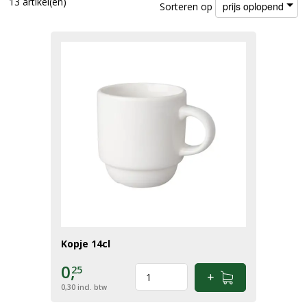
13 artikel(en)
prijs oplopend
Sorteren op
Kopje 14cl
0,
25
0,30
incl. btw