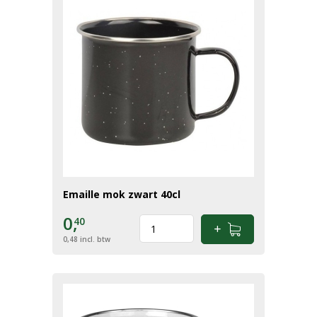
Emaille mok zwart 40cl
0,
40
0,48
incl. btw