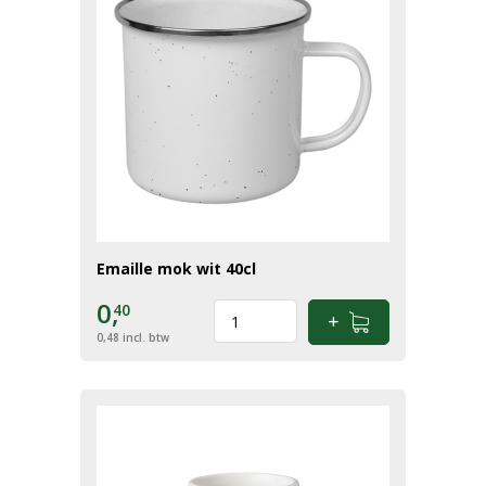
Emaille mok wit 40cl
0,
40
0,48
incl. btw