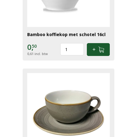
Bamboo koffiekop met schotel 16cl
0,
50
0,61
incl. btw