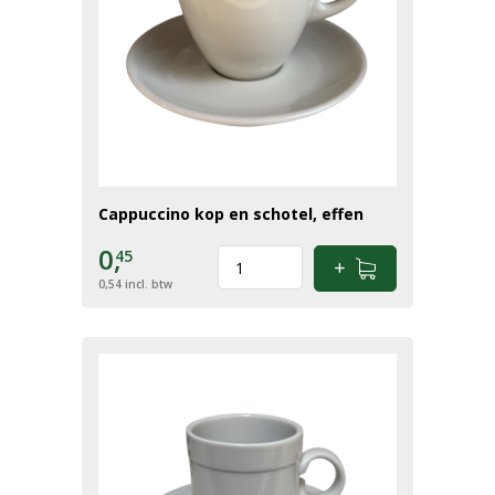
Cappuccino kop en schotel, effen
0,
45
0,54
incl. btw