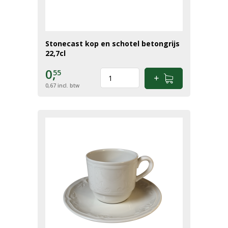
Stonecast kop en schotel betongrijs
22,7cl
0,
55
0,67
incl. btw