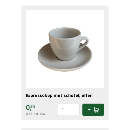
Espressokop met schotel, effen
0,
35
0,42
incl. btw