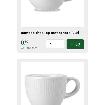
Bamboo theekop met schotel 22cl
0,
50
0,61
incl. btw