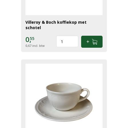
Villeroy & Boch koffiekop met
schotel
0,
55
0,67
incl. btw