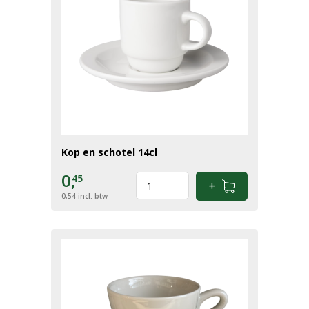
Kop en schotel 14cl
0,
45
0,54
incl. btw