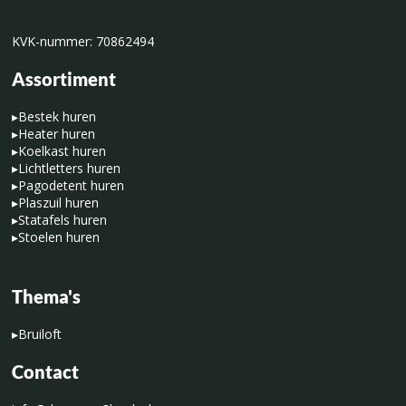
KVK-nummer: 70862494
Assortiment
▸
Bestek huren
▸
Heater huren
▸
Koelkast huren
▸
Lichtletters huren
▸
Pagodetent huren
▸
Plaszuil huren
▸
Statafels huren
▸
Stoelen huren
Thema's
▸
Bruiloft
Contact