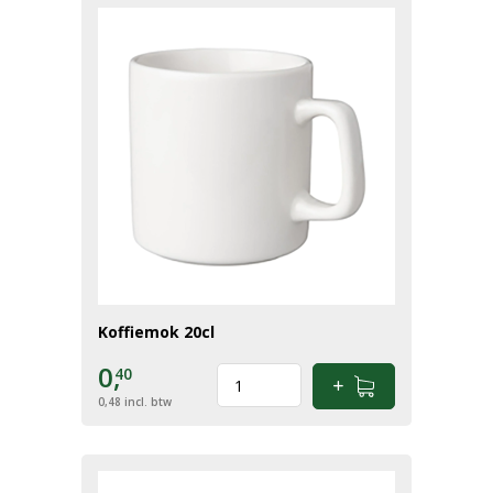
Koffiemok 20cl
0,
40
0,48
incl. btw