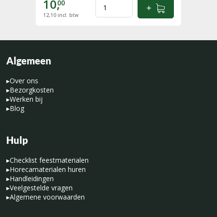
10,
00
12,10
incl. btw
Algemeen
▸
Over ons
▸
Bezorgkosten
▸
Werken bij
▸
Blog
Hulp
▸
Checklist feestmaterialen
▸
Horecamaterialen huren
▸
Handleidingen
▸
Veelgestelde vragen
▸
Algemene voorwaarden