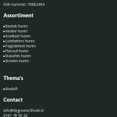
KVK-nummer: 70862494
Assortiment
▸
Bestek huren
▸
Heater huren
▸
Koelkast huren
▸
Lichtletters huren
▸
Pagodetent huren
▸
Plaszuil huren
▸
Statafels huren
▸
Stoelen huren
Thema's
▸
Bruiloft
Contact
info@degroene3hoek.nl
0161 78 50 20