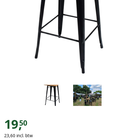
Statafel Wagon met houten bla
19,
50
23,60
incl. btw