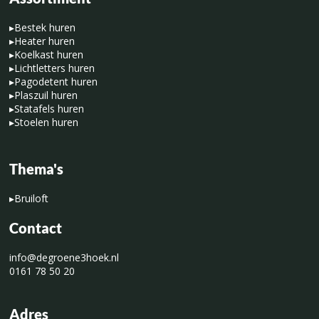
▸
Bestek huren
▸
Heater huren
▸
Koelkast huren
▸
Lichtletters huren
▸
Pagodetent huren
▸
Plaszuil huren
▸
Statafels huren
▸
Stoelen huren
Thema's
▸
Bruiloft
Contact
info@degroene3hoek.nl
0161 78 50 20
Adres