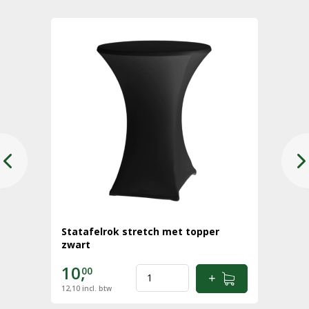
Statafelrok stretch met topper
zwart
10,
00
12,10
incl. btw