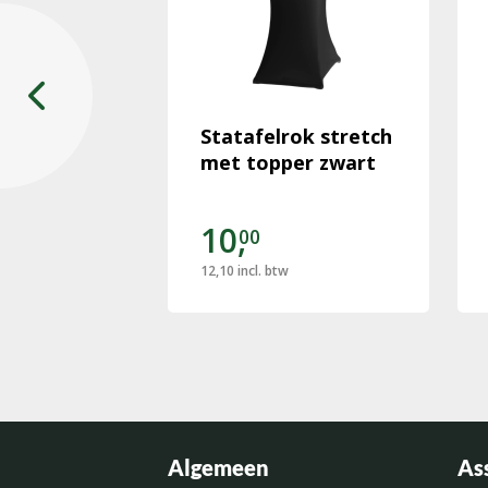
t bord
Statafelrok stretch
dkleur Ø
met topper zwart
10,
00
12,10
incl. btw
Algemeen
As