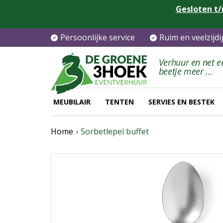
Gesloten t/
Persoonlijke service
Ruim en veelzijd
Verhuur en net e
beetje meer …
MEUBILAIR
TENTEN
SERVIES EN BESTEK
Home
Sorbetlepel buffet