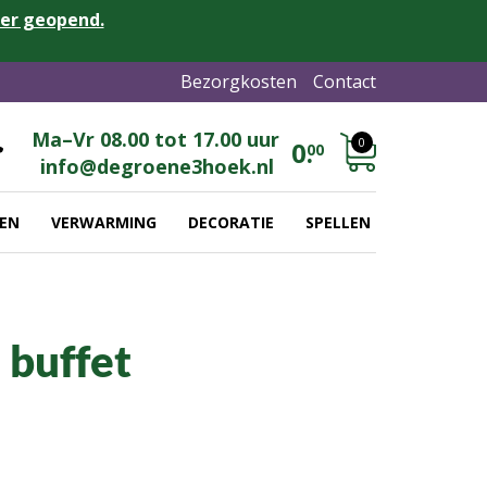
eer geopend.
Bezorgkosten
Contact
Ma–Vr 08.00 tot 17.00 uur
0
0.
00
info@degroene3hoek.nl
EN
VERWARMING
DECORATIE
SPELLEN
 buffet