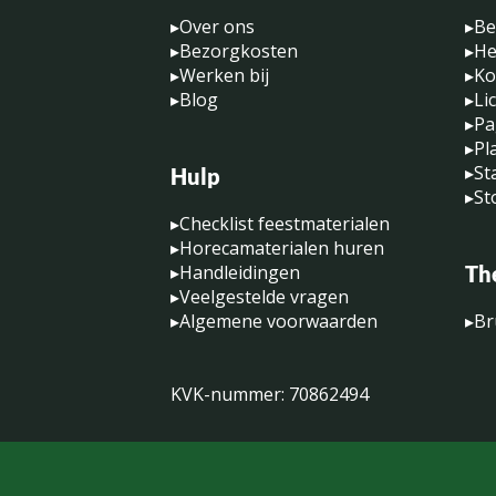
▸
Over ons
▸
Be
▸
Bezorgkosten
▸
He
▸
Werken bij
▸
Ko
▸
Blog
▸
Li
▸
Pa
▸
Pl
▸
St
Hulp
▸
St
▸
Checklist feestmaterialen
▸
Horecamaterialen huren
▸
Handleidingen
Th
▸
Veelgestelde vragen
▸
Algemene voorwaarden
▸
Br
KVK-nummer: 70862494