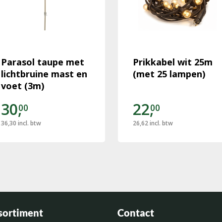
Parasol taupe met
Prikkabel wit 25m
lichtbruine mast en
(met 25 lampen)
voet (3m)
30,
22,
00
00
36,30
incl. btw
26,62
incl. btw
sortiment
Contact