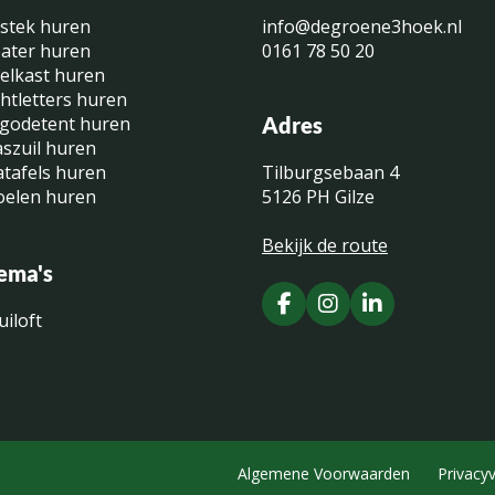
stek huren
info@degroene3hoek.nl
ater huren
0161 78 50 20
elkast huren
chtletters huren
godetent huren
Adres
aszuil huren
atafels huren
Tilburgsebaan 4
oelen huren
5126 PH Gilze
Bekijk de route
ema's
uiloft
Algemene Voorwaarden
Privacyv