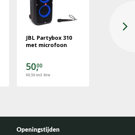
JBL Partybox 310
Koelkast 3
met microfoon
50,
50,
00
00
60,50
incl. btw
60,50
incl. btw
Openingstijden