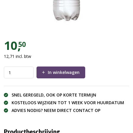
Royal Club Tonic (per 3 flessen)
10,
50
12,71
incl. btw
In winkelwagen
SNEL GEREGELD, OOK OP KORTE TERMIJN
KOSTELOOS WIJZIGEN TOT 1 WEEK VOOR HUURDATUM
ADVIES NODIG? NEEM DIRECT CONTACT OP
Productbeschrijving