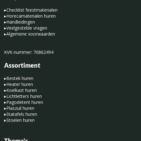
▸
Checklist feestmaterialen
▸
Horecamaterialen huren
▸
Handleidingen
▸
Veelgestelde vragen
▸
Algemene voorwaarden
KVK-nummer: 70862494
Assortiment
▸
Bestek huren
▸
Heater huren
▸
Koelkast huren
▸
Lichtletters huren
▸
Pagodetent huren
▸
Plaszuil huren
▸
Statafels huren
▸
Stoelen huren
Thema's