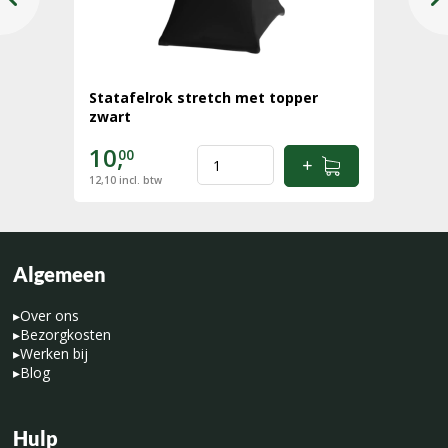
Statafelrok stretch met topper
zwart
10,
00
12,10
incl. btw
Algemeen
▸
Over ons
▸
Bezorgkosten
▸
Werken bij
▸
Blog
Hulp