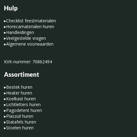
Hulp
▸
Checklist feestmaterialen
▸
Horecamaterialen huren
▸
Handleidingen
▸
Veelgestelde vragen
▸
Algemene voorwaarden
KVK-nummer: 70862494
Assortiment
▸
Bestek huren
▸
Heater huren
▸
Koelkast huren
▸
Lichtletters huren
▸
Pagodetent huren
▸
Plaszuil huren
▸
Statafels huren
▸
Stoelen huren