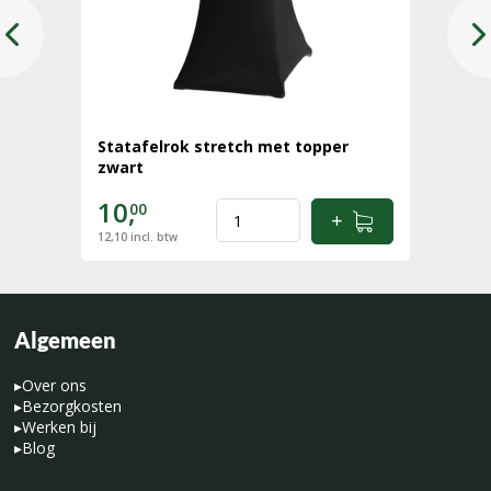
Statafelrok stretch met topper
zwart
10,
00
12,10
incl. btw
Algemeen
▸
Over ons
▸
Bezorgkosten
▸
Werken bij
▸
Blog