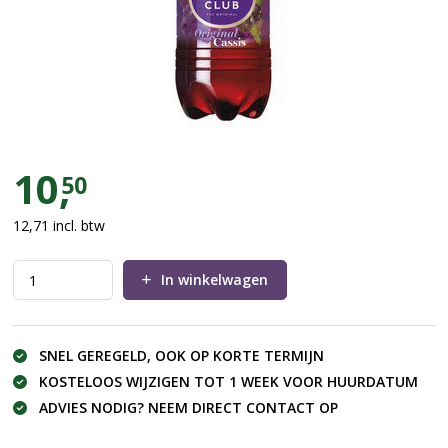
Royal Club Cassis (per 3 flessen)
10,
50
12,71
incl. btw
In winkelwagen
SNEL GEREGELD, OOK OP KORTE TERMIJN
KOSTELOOS WIJZIGEN TOT 1 WEEK VOOR HUURDATUM
ADVIES NODIG? NEEM DIRECT CONTACT OP