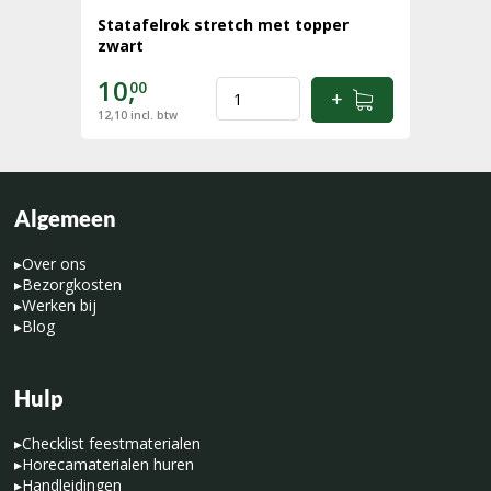
Statafelrok stretch met topper
zwart
10,
00
12,10
incl. btw
Algemeen
▸
Over ons
▸
Bezorgkosten
▸
Werken bij
▸
Blog
Hulp
▸
Checklist feestmaterialen
▸
Horecamaterialen huren
▸
Handleidingen