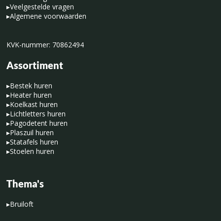
▸
Veelgestelde vragen
▸
Algemene voorwaarden
KVK-nummer: 70862494
Assortiment
▸
Bestek huren
▸
Heater huren
▸
Koelkast huren
▸
Lichtletters huren
▸
Pagodetent huren
▸
Plaszuil huren
▸
Statafels huren
▸
Stoelen huren
Thema's
▸
Bruiloft