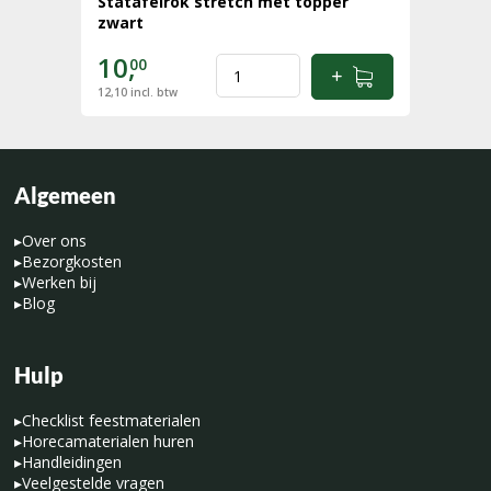
Statafelrok stretch met topper
zwart
10,
00
12,10
incl. btw
Algemeen
▸
Over ons
▸
Bezorgkosten
▸
Werken bij
▸
Blog
Hulp
▸
Checklist feestmaterialen
▸
Horecamaterialen huren
▸
Handleidingen
▸
Veelgestelde vragen