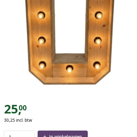
Letter U
25,
00
30,25
incl. btw
In winkelwagen