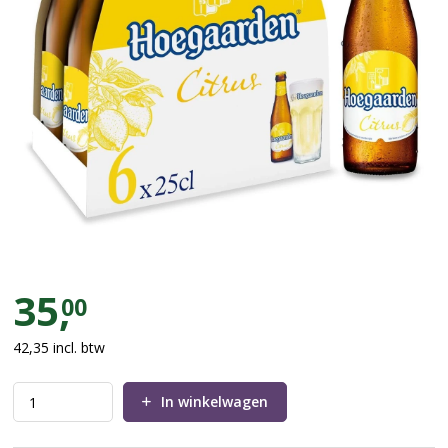
Krat Hoegaarden Radler 2.0% 2
35,
00
42,35
incl. btw
In winkelwagen