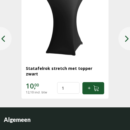
Statafelrok stretch met topper
zwart
10,
00
12,10
incl. btw
Algemeen