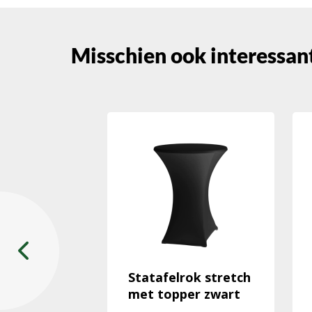
Misschien ook interessant..
t bord
Statafelrok stretch
dkleur Ø
met topper zwart