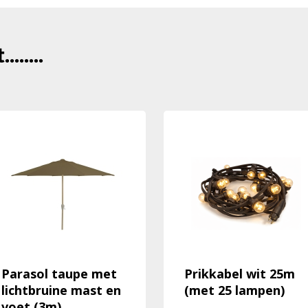
......
Parasol taupe met
Prikkabel wit 25m
lichtbruine mast en
(met 25 lampen)
voet (3m)