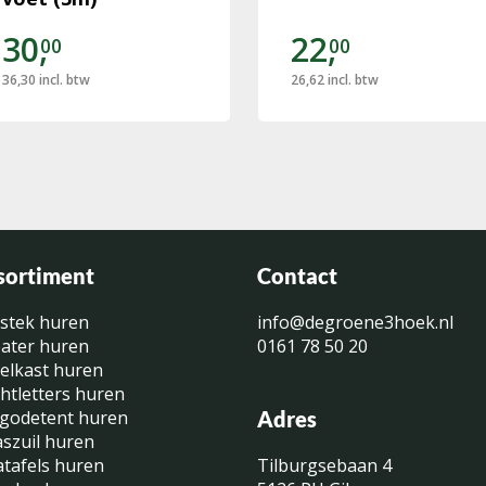
30,
22,
00
00
36,30
incl. btw
26,62
incl. btw
sortiment
Contact
stek huren
info@degroene3hoek.nl
ater huren
0161 78 50 20
elkast huren
chtletters huren
godetent huren
Adres
aszuil huren
atafels huren
Tilburgsebaan 4