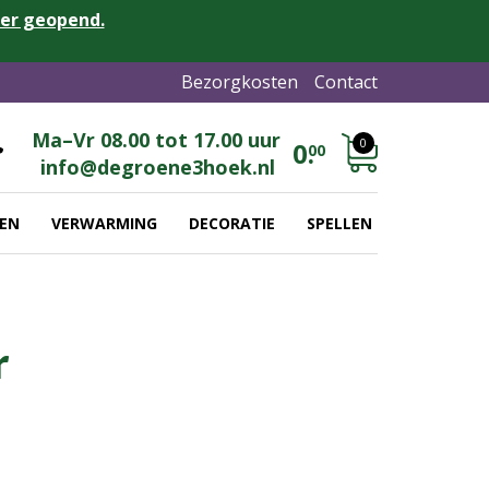
eer geopend.
Bezorgkosten
Contact
Ma–Vr 08.00 tot 17.00 uur
0
0.
00
info@degroene3hoek.nl
EN
VERWARMING
DECORATIE
SPELLEN
r