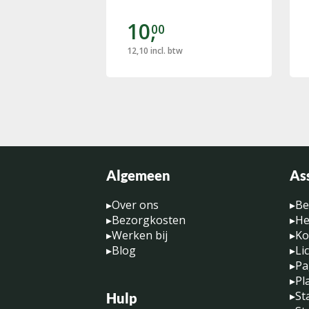
10,
00
12,10
incl. btw
Algemeen
As
▸
Over ons
▸
Be
▸
Bezorgkosten
▸
He
▸
Werken bij
▸
Ko
▸
Blog
▸
Li
▸
Pa
▸
Pl
▸
St
Hulp