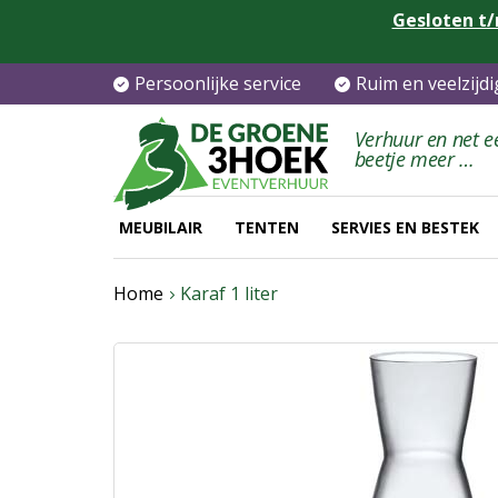
Gesloten t/
Persoonlijke service
Ruim en veelzijd
Verhuur en net e
beetje meer …
MEUBILAIR
TENTEN
SERVIES EN BESTEK
Home
Karaf 1 liter