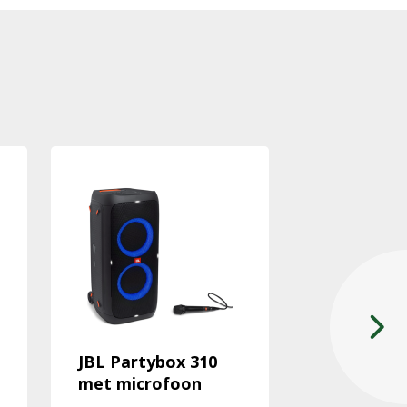
JBL Partybox 310
Koelkast 3
met microfoon