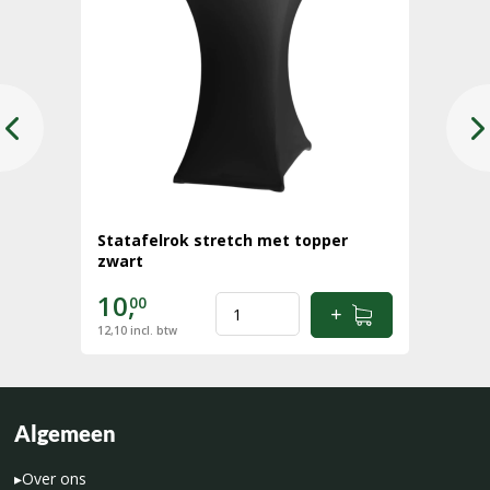
Statafelrok stretch met topper
zwart
10,
00
12,10
incl. btw
Algemeen
▸
Over ons