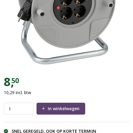
Kabelhaspel 50m
8,
50
10,29
incl. btw
In winkelwagen
SNEL GEREGELD, OOK OP KORTE TERMIJN