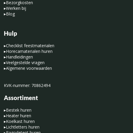
▸
Bezorgkosten
▸
Werken bij
▸
Blog
Hulp
▸
Checklist feestmaterialen
▸
Horecamaterialen huren
▸
Handleidingen
▸
Veelgestelde vragen
▸
Algemene voorwaarden
KVK-nummer: 70862494
Assortiment
▸
Bestek huren
▸
Heater huren
▸
Koelkast huren
▸
Lichtletters huren
▸
Pagodetent huren