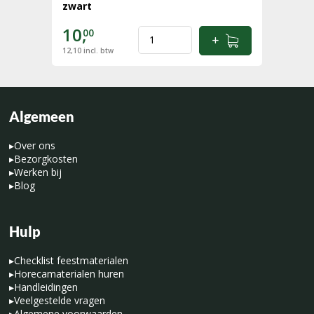
zwart
10,
00
12,10
incl. btw
Algemeen
▸
Over ons
▸
Bezorgkosten
▸
Werken bij
▸
Blog
Hulp
▸
Checklist feestmaterialen
▸
Horecamaterialen huren
▸
Handleidingen
▸
Veelgestelde vragen
▸
Algemene voorwaarden