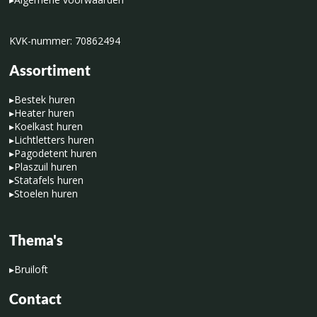
KVK-nummer: 70862494
Assortiment
▸
Bestek huren
▸
Heater huren
▸
Koelkast huren
▸
Lichtletters huren
▸
Pagodetent huren
▸
Plaszuil huren
▸
Statafels huren
▸
Stoelen huren
Thema's
▸
Bruiloft
Contact