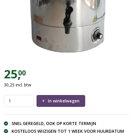
Heet water ketel 30 liter
25,
00
30,25
incl. btw
In winkelwagen
SNEL GEREGELD, OOK OP KORTE TERMIJN
KOSTELOOS WIJZIGEN TOT 1 WEEK VOOR HUURDATUM