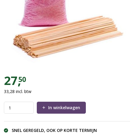
Emmer suikerspin ingrediënten (
27,
50
33,28
incl. btw
In winkelwagen
SNEL GEREGELD, OOK OP KORTE TERMIJN