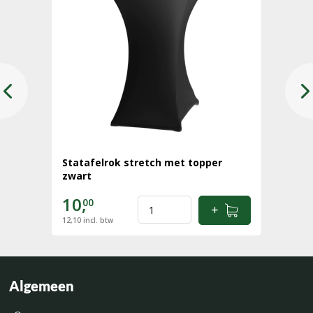
Statafelrok stretch met topper
zwart
10,
00
12,10
incl. btw
Algemeen