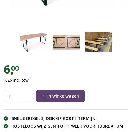
Biertafel 220x50cm
6,
00
7,26
incl. btw
In winkelwagen
SNEL GEREGELD, OOK OP KORTE TERMIJN
KOSTELOOS WIJZIGEN TOT 1 WEEK VOOR HUURDATUM