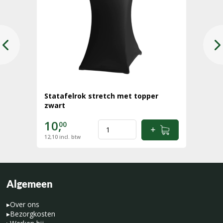
Statafelrok stretch met topper
zwart
10,
00
12,10
incl. btw
Algemeen
▸
Over ons
▸
Bezorgkosten