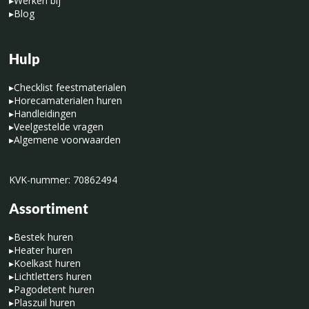
▸
Werken bij
▸
Blog
Hulp
▸
Checklist feestmaterialen
▸
Horecamaterialen huren
▸
Handleidingen
▸
Veelgestelde vragen
▸
Algemene voorwaarden
KVK-nummer: 70862494
Assortiment
▸
Bestek huren
▸
Heater huren
▸
Koelkast huren
▸
Lichtletters huren
▸
Pagodetent huren
▸
Plaszuil huren