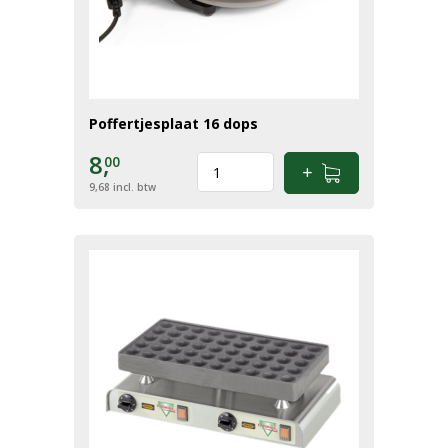
Poffertjesplaat 16 dops
8,
00
9,68
incl. btw