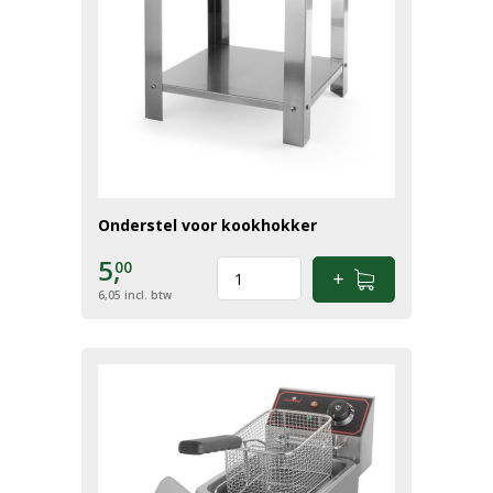
Onderstel voor kookhokker
5,
00
6,05
incl. btw