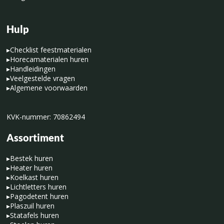
Hulp
▸
Checklist feestmaterialen
▸
Horecamaterialen huren
▸
Handleidingen
▸
Veelgestelde vragen
▸
Algemene voorwaarden
KVK-nummer: 70862494
Assortiment
▸
Bestek huren
▸
Heater huren
▸
Koelkast huren
▸
Lichtletters huren
▸
Pagodetent huren
▸
Plaszuil huren
▸
Statafels huren