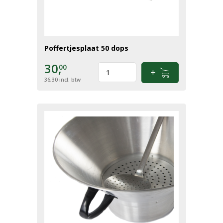
Poffertjesplaat 50 dops
30,
00
36,30
incl. btw