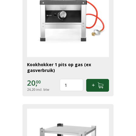
Kookhokker 1 pits op gas (ex
gasverbruik)
20,
00
24,20
incl. btw