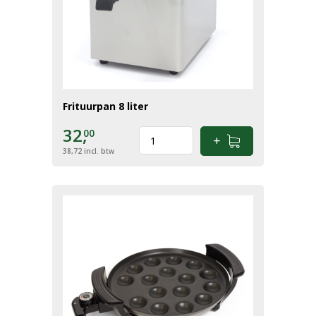
Frituurpan 8 liter
32,
00
38,72
incl. btw