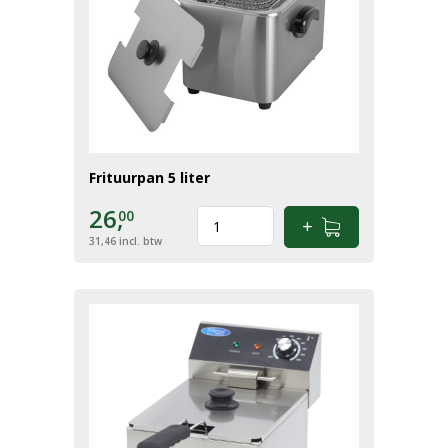
Frituurpan 5 liter
26,
00
31,46
incl. btw