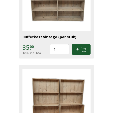
Buffetkast vintage (per stuk)
35,
00
42,35
incl. btw