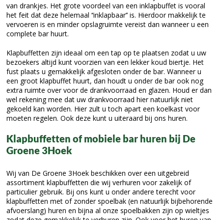
van drankjes. Het grote voordeel van een inklapbuffet is vooral
het feit dat deze helemaal ‘‘inklapbaar’’ is. Hierdoor makkelijk te
vervoeren is en minder opslagruimte vereist dan wanneer u een
complete bar huurt.
Klapbuffetten zijn ideaal om een tap op te plaatsen zodat u uw
bezoekers altijd kunt voorzien van een lekker koud biertje. Het
fust plaats u gemakkelijk afgesloten onder de bar. Wanneer u
een groot klapbuffet huurt, dan houdt u onder de bar ook nog
extra ruimte over voor de drankvoorraad en glazen. Houd er dan
wel rekening mee dat uw drankvoorraad hier natuurlijk niet
gekoeld kan worden. Hier zult u toch apart een koelkast voor
moeten regelen. Ook deze kunt u uiteraard bij ons huren.
Klapbuffetten of mobiele bar huren bij De
Groene 3Hoek
Wij van De Groene 3Hoek beschikken over een uitgebreid
assortiment klapbuffetten die wij verhuren voor zakelijk of
particulier gebruik. Bij ons kunt u onder andere terecht voor
klapbuffetten met of zonder spoelbak (en natuurlijk bijbehorende
afvoerslang) huren en bijna al onze spoelbakken zijn op wieltjes
zodat deze gemakkelijk te verhuren zijn. Ook voor het huren van