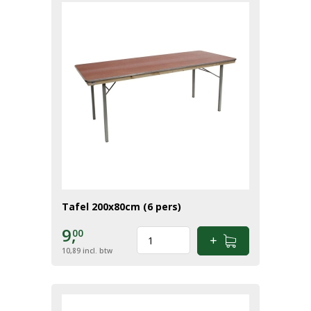
Tafel 200x80cm (6 pers)
9,
00
10,89
incl. btw