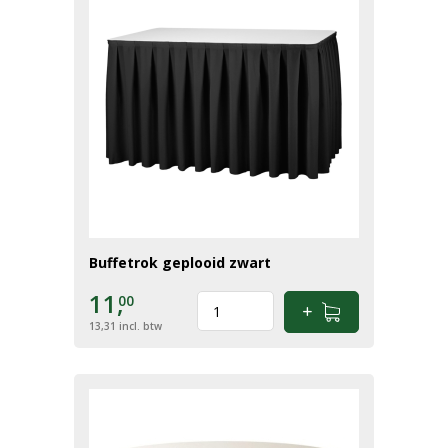
Buffetrok geplooid zwart
11,
00
13,31
incl. btw