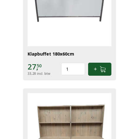
Klapbuffet 180x60cm
27,
50
33,28
incl. btw