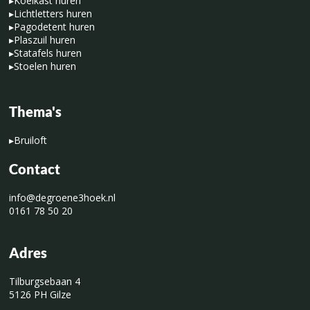
▸
Koelkast huren
▸
Lichtletters huren
▸
Pagodetent huren
▸
Plaszuil huren
▸
Statafels huren
▸
Stoelen huren
Thema's
▸
Bruiloft
Contact
info@degroene3hoek.nl
0161 78 50 20
Adres
Tilburgsebaan 4
5126 PH Gilze