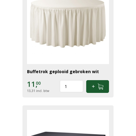
Buffetrok geplooid gebroken wit
11,
00
13,31
incl. btw