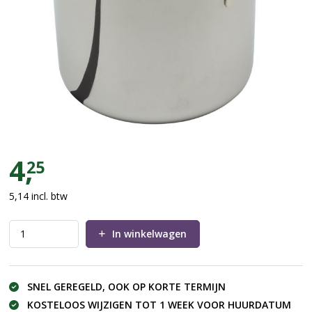
Pan 9 liter (voor gebruik op gas)
4,
25
5,14
incl. btw
In winkelwagen
SNEL GEREGELD, OOK OP KORTE TERMIJN
KOSTELOOS WIJZIGEN TOT 1 WEEK VOOR HUURDATUM