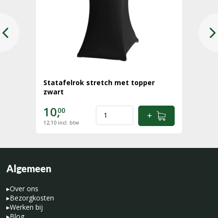
Statafelrok stretch met topper
zwart
10,
00
12,10
incl. btw
Algemeen
▸
Over ons
▸
Bezorgkosten
▸
Werken bij
▸
Blog