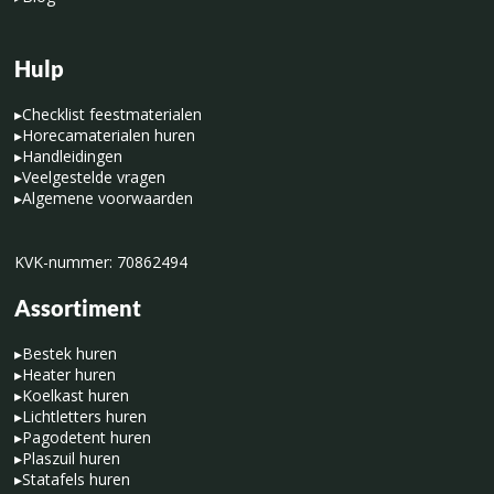
Hulp
▸
Checklist feestmaterialen
▸
Horecamaterialen huren
▸
Handleidingen
▸
Veelgestelde vragen
▸
Algemene voorwaarden
KVK-nummer: 70862494
Assortiment
▸
Bestek huren
▸
Heater huren
▸
Koelkast huren
▸
Lichtletters huren
▸
Pagodetent huren
▸
Plaszuil huren
▸
Statafels huren