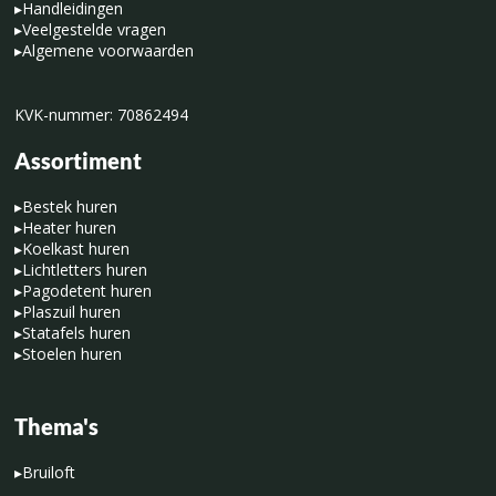
▸
Handleidingen
▸
Veelgestelde vragen
▸
Algemene voorwaarden
KVK-nummer: 70862494
Assortiment
▸
Bestek huren
▸
Heater huren
▸
Koelkast huren
▸
Lichtletters huren
▸
Pagodetent huren
▸
Plaszuil huren
▸
Statafels huren
▸
Stoelen huren
Thema's
▸
Bruiloft