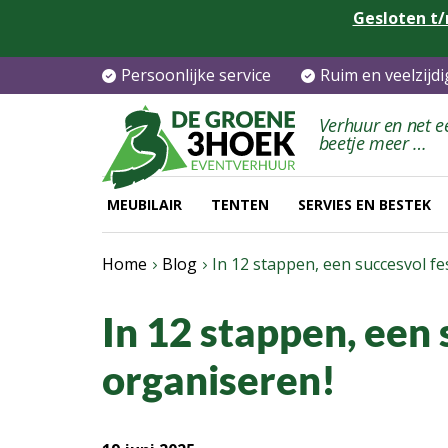
Gesloten t/
Persoonlijke service
Ruim en veelzijd
Verhuur en net e
beetje meer …
MEUBILAIR
TENTEN
SERVIES EN BESTEK
Home
Blog
In 12 stappen, een succesvol fe
In 12 stappen, een 
organiseren!