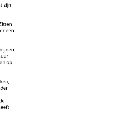
t zijn
Zitten
der een
bij een
huur
gen op
kken,
nder
 de
heeft