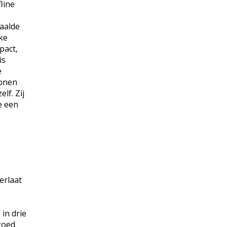
line
aalde
ke
pact,
is
e
sonen
lf. Zij
e een
erlaat
in drie
goed