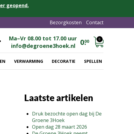
eer geopend.
Bezorgkosten
Contact
Ma–Vr 08.00 tot 17.00 uur
0
0.
00
info@degroene3hoek.nl
EN
VERWARMING
DECORATIE
SPELLEN
Laatste artikelen
Druk bezochte open dag bij De
Groene 3Hoek
Open dag 28 maart 2026
De Groene 3Hoek neemt