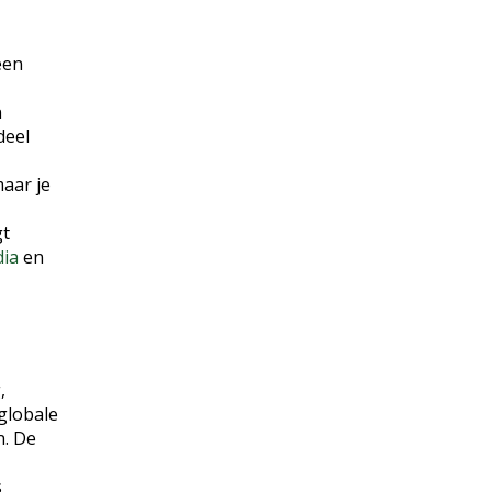
een
n
deel
maar je
gt
dia
en
,
globale
n. De
s