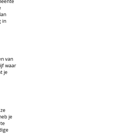
emeente
e
lan
 in
en van
ijf waar
t je
eze
heb je
 te
dige