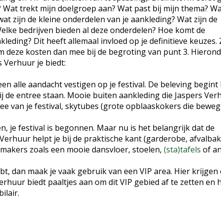
? Wat trekt mijn doelgroep aan? Wat past bij mijn thema? Wa
t zijn de kleine onderdelen van je aankleding? Wat zijn de
elke bedrijven bieden al deze onderdelen? Hoe komt de
kleding? Dit heeft allemaal invloed op je definitieve keuzes. 
 deze kosten dan mee bij de begroting van punt 3. Hieron
 Verhuur je biedt:
en alle aandacht vestigen op je festival. De beleving begint 
ij de entree staan. Mooie buiten aankleding die Jaspers Ver
tree van je festival, skytubes (grote opblaaskokers die bewe
, je festival is begonnen. Maar nu is het belangrijk dat de
 Verhuur helpt je bij de praktische kant (garderobe, afvalba
makers zoals een mooie dansvloer, stoelen,
(sta)tafels
of a
t, dan maak je vaak gebruik van een VIP area. Hier krijgen
huur biedt paaltjes aan om dit VIP gebied af te zetten en 
lair.