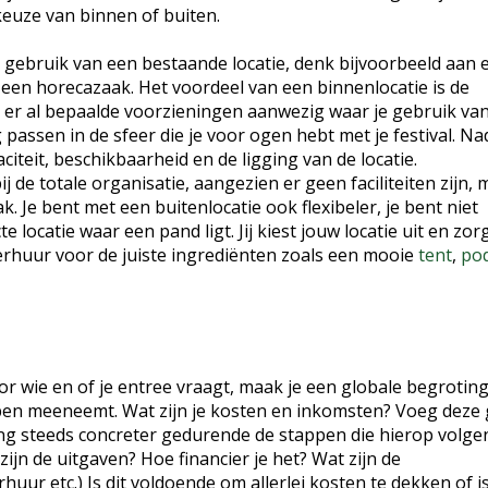
keuze van binnen of buiten.
e gebruik van een bestaande locatie, denk bijvoorbeeld aan 
 een horecazaak. Het voordeel van een binnenlocatie is de
n er al bepaalde voorzieningen aanwezig waar je gebruik va
passen in de sfeer die je voor ogen hebt met je festival. Na
iteit, beschikbaarheid en de ligging van de locatie.
j de totale organisatie, aangezien er geen faciliteiten zijn, 
ak. Je bent met een buitenlocatie ook flexibeler, je bent niet
 locatie waar een pand ligt. Jij kiest jouw locatie uit en zor
rhuur voor de juiste ingrediënten zoals een mooie
tent
,
po
oor wie en of je entree vraagt, maak je een globale begroting
appen meeneemt. Wat zijn je kosten en inkomsten? Voeg deze 
ng steeds concreter gedurende de stappen die hierop volge
ijn de uitgaven? Hoe financier je het? Wat zijn de
ur etc.) Is dit voldoende om allerlei kosten te dekken of i