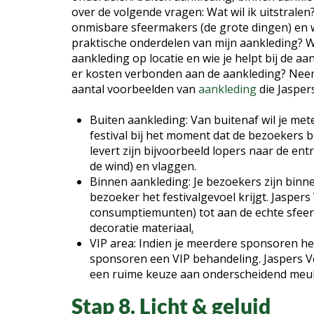
over de volgende vragen: Wat wil ik uitstralen
onmisbare sfeermakers (de grote dingen) en wa
praktische onderdelen van mijn aankleding? W
aankleding op locatie en wie je helpt bij de aan
er kosten verbonden aan de aankleding? Neem
aantal voorbeelden van
aankleding
die Jaspers
Buiten aankleding: Van buitenaf wil je mete
festival bij het moment dat de bezoekers b
levert zijn bijvoorbeeld lopers naar de en
de wind) en vlaggen.
Binnen aankleding: Je bezoekers zijn binnen
bezoeker het festivalgevoel krijgt. Jaspers
consumptiemunten) tot aan de echte sfeer
decoratie materiaal
.
VIP area: Indien je meerdere sponsoren heb
sponsoren een VIP behandeling. Jaspers Ver
een ruime keuze aan onderscheidend meubi
Stap 8. Licht & geluid