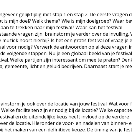
ngeveer gelijktijdig met stap 1 en stap 2. De eerste vragen di
 Wat is mijn doel? Welk thema? Wie is mijn doelgroep? Waar be
an te trekken naar mijn festival? Waar kan het festival
aande vragen zijn, brainstorm je verder over de invulling.
 muziek hoort hierbij? Is het een gratis festival of vraag je 
lemaal voor nodig? Verwerk de antwoorden op al deze vragen i
ij de volgende stappen. Nu je een globaal beeld van je festival
stival. Welke partijen zijn interessant om mee te praten? Den
, gemeente, licht en geluid bedrijven. Daarnaast start je me
instorm je ook over de locatie van jouw festival. Wat voor f
Welke faciliteiten zijn er nodig bij de locatie? Welke capacite
estival en de uiteindelijke keus heeft invloed op de verdere
over de locatie. Hieronder de voor- en nadelen van binnen- 
 bij het maken van een definitieve keuze. De timing van je fest