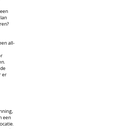
 een
plan
ren?
en all-
or
en.
 de
 er
nning,
n een
ocatie.