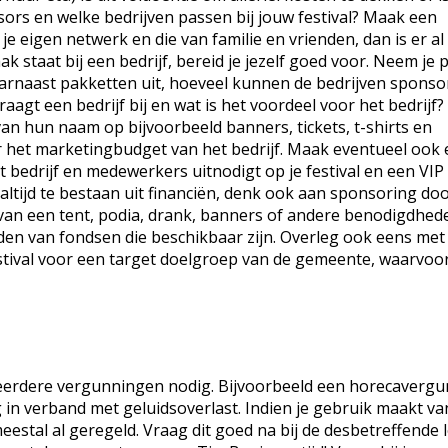
ors en welke bedrijven passen bij jouw festival? Maak een
je eigen netwerk en die van familie en vrienden, dan is er al
k staat bij een bedrijf, bereid je jezelf goed voor. Neem je 
aarnaast pakketten uit, hoeveel kunnen de bedrijven sponso
aagt een bedrijf bij en wat is het voordeel voor het bedrijf?
van hun naam op bijvoorbeeld banners, tickets, t-shirts en
er het marketingbudget van het bedrijf. Maak eventueel ook e
t bedrijf en medewerkers uitnodigt op je festival en een VIP
altijd te bestaan uit financiën, denk ook aan sponsoring do
 van een tent, podia, drank, banners of andere benodigdhed
den van fondsen die beschikbaar zijn. Overleg ook eens met
estival voor een target doelgroep van de gemeente, waarvoor
f meerdere vergunningen nodig. Bijvoorbeeld een horecavergu
n verband met geluidsoverlast. Indien je gebruik maakt va
estal al geregeld. Vraag dit goed na bij de desbetreffende l