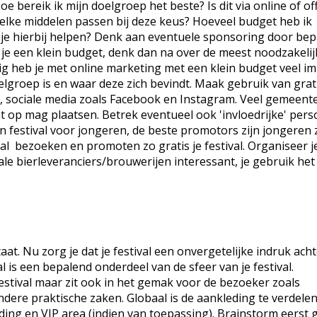
 bereik ik mijn doelgroep het beste? Is dit via online of off
elke middelen passen bij deze keus? Hoeveel budget heb ik
je hierbij helpen? Denk aan eventuele sponsoring door bep
 je een klein budget, denk dan na over de meest noodzakelij
 heb je met online marketing met een klein budget veel im
elgroep is en waar deze zich bevindt. Maak gebruik van grat
n, sociale media zoals Facebook en Instagram. Veel gemeent
t op mag plaatsen. Betrek eventueel ook 'invloedrijke' per
en festival voor jongeren, de beste promotors zijn jongeren ze
val bezoeken en promoten zo gratis je festival. Organiseer j
ale bierleveranciers/brouwerijen interessant, je gebruik het
taat. Nu zorg je dat je festival een onvergetelijke indruk acht
l is een bepalend onderdeel van de sfeer van je festival.
festival maar zit ook in het gemak voor de bezoeker zoals
ere praktische zaken. Globaal is de aankleding te verdelen 
ding en VIP area (indien van toepassing). Brainstorm eerst 