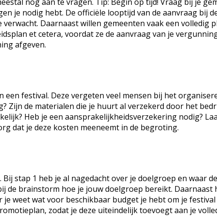
 meestal nog aan te vragen. Tip: Begin op tijd! Vraag bij je g
 je nodig hebt. De officiële looptijd van de aanvraag bij d
e verwacht. Daarnaast willen gemeenten vaak een volledig p
eidsplan et cetera, voordat ze de aanvraag van je vergunning
ning afgeven.
n een festival. Deze vergeten veel mensen bij het organiser
g? Zijn de materialen die je huurt al verzekerd door het bedr
kelijk? Heb je een aansprakelijkheidsverzekering nodig? Laa
 zorg dat je deze kosten meeneemt in de begroting.
l. Bij stap 1 heb je al nagedacht over je doelgroep en waar d
 bij de brainstorm hoe je jouw doelgroep bereikt. Daarnaast 
 je weet wat voor beschikbaar budget je hebt om je festival
romotieplan, zodat je deze uiteindelijk toevoegt aan je volle