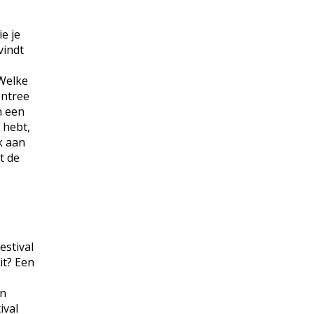
e je
vindt
 Welke
entree
n een
 hebt,
k aan
t de
estival
it? Een
en
ival