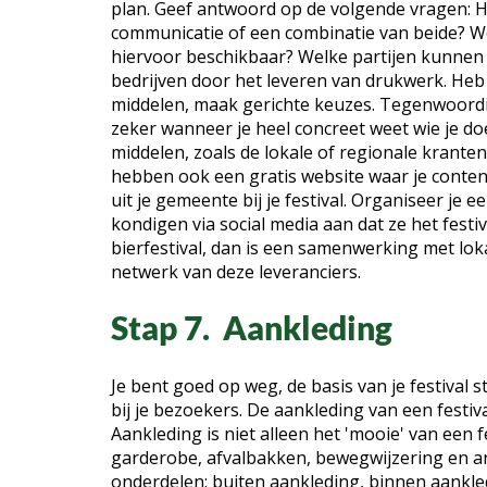
plan. Geef antwoord op de volgende vragen: Hoe
communicatie of een combinatie van beide? W
hiervoor beschikbaar? Welke partijen kunnen 
bedrijven door het leveren van drukwerk. Heb
middelen, maak gerichte keuzes. Tegenwoordig
zeker wanneer je heel concreet weet wie je do
middelen, zoals de lokale of regionale krante
hebben ook een gratis website waar je conten
uit je gemeente bij je festival. Organiseer je e
kondigen via social media aan dat ze het festi
bierfestival, dan is een samenwerking met lok
netwerk van deze leveranciers.
Stap 7. Aankleding
Je bent goed op weg, de basis van je festival s
bij je bezoekers. De aankleding van een festiva
Aankleding is niet alleen het 'mooie' van een 
garderobe, afvalbakken, bewegwijzering en and
onderdelen: buiten aankleding, binnen aankle