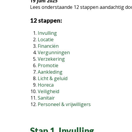
19 juni 2025
Lees onderstaande 12 stappen aandachtig door 
12 stappen:
Invulling
Locatie
Financiën
Vergunningen
Verzekering
Promotie
Aankleding
Licht & geluid
Horeca
Veiligheid
Sanitair
Personeel & vrijwilligers
Stap 1. Invulling